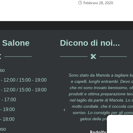
Febbraio 28, 2020
l Salone
Dicono di noi...
so
perienza entusiasmante. Ha
Sono stato da Manola a tagliare b
- 12:00 / 15:00 - 19:00
bito cosa andava meglio per
e capelli, lunghi entrambi. Devo d
a non facile perché avevo
che mi sono trovato benissimo, ot
- 12:00 / 15:00 - 19:00
 idee confuse. Mi ha fatto un
prodotti e ottima preparazione tec
 - 17:00
glio e colpi di luce come
nel taglio da parte di Manola. Lo s
a me!! Ottimo!!! Ci ritornerò?
molto cordiale, che ti coccola con
- 19:00
Assolutamente siii
sorriso. Lo consiglio per gli uomi
gelosi della propria barba.
- 18:00
Laura Zampieri
uso
Rodolfo Croce