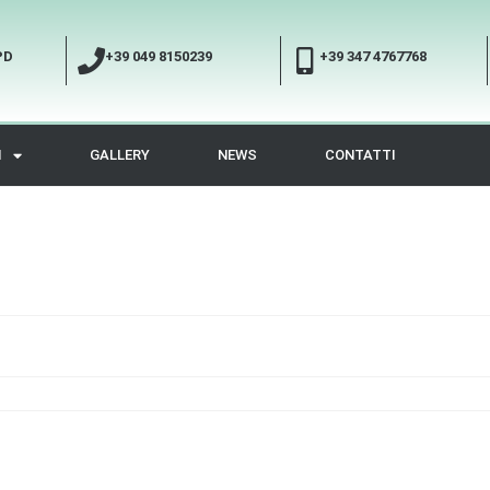
PD
+39 049 8150239
+39 347 4767768
I
GALLERY
NEWS
CONTATTI