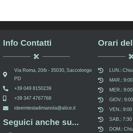
Info Contatti
Orari de
Via Roma, 20/b - 35030, Saccolongo
LUN.: Chiu
Prima es
PD
MAR.: 9:00 
capito su
me; cos
+39 049 8150239
MER.: 9:00 
anch'io le
+39 347 4767768
GIOV.: 9:00
bel ta
piacciono 
ideeintestadimanola@alice.it
VEN.: 9:00 
SAB.: 7:30 
Seguici anche su...
DOM.: Chi