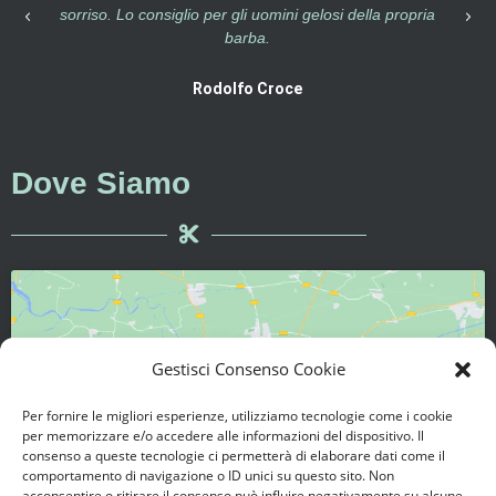
 propria
cerimonie o per chi ha solo voglia di prendersi cura u
di se, sia uomo sia donna.
Amos Riello
Local Guide
Dove Siamo
Gestisci Consenso Cookie
Per fornire le migliori esperienze, utilizziamo tecnologie come i cookie
Fai clic per accettare i cookie marketing e
per memorizzare e/o accedere alle informazioni del dispositivo. Il
abilitare questo contenuto
consenso a queste tecnologie ci permetterà di elaborare dati come il
comportamento di navigazione o ID unici su questo sito. Non
acconsentire o ritirare il consenso può influire negativamente su alcune